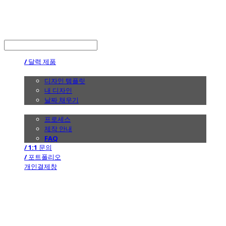
the calendar
LOG IN
로그인
/ 달력 제품
/ 디자인
디자인 템플릿
내 디자인
날짜 채우기
/ 제작 안내
프로세스
제작 안내
FAQ
/ 1:1 문의
/ 포트폴리오
개인결제창