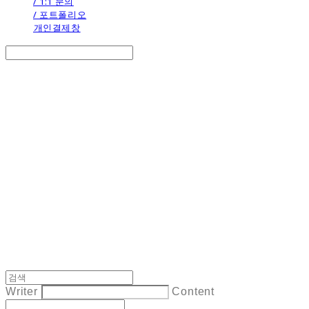
/ 1:1 문의
/ 포트폴리오
개인결제창
Search
검색
Log In
로그인
Cart
장바구니
the calendar
Writer
Content