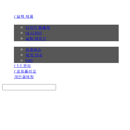
the calendar
/ 달력 제품
/ 디자인
디자인 템플릿
내 디자인
날짜 채우기
/ 제작 안내
프로세스
제작 안내
FAQ
/ 1:1 문의
/ 포트폴리오
개인결제창
Search
검색
Log In
로그인
Cart
장바구니