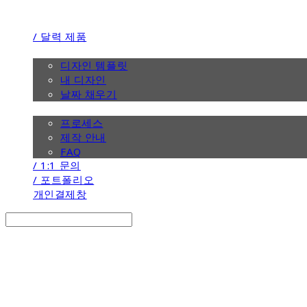
/ 달력 제품
/ 디자인
디자인 템플릿
내 디자인
날짜 채우기
/ 제작 안내
프로세스
제작 안내
FAQ
/ 1:1 문의
/ 포트폴리오
개인결제창
Search
검색
Log In
로그인
Cart
장바구니