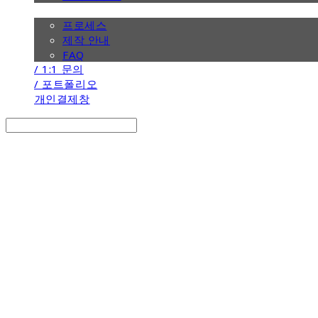
/ 제작 안내
프로세스
제작 안내
FAQ
/ 1:1 문의
/ 포트폴리오
개인결제창
Search
검색
Log In
로그인
Cart
장바구니
the calendar