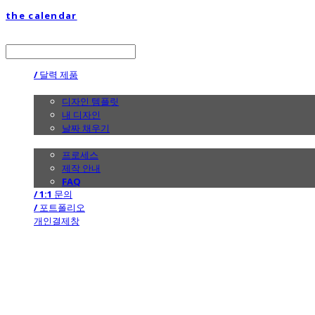
the calendar
LOG IN
로그인
/ 달력 제품
/ 디자인
디자인 템플릿
내 디자인
날짜 채우기
/ 제작 안내
프로세스
제작 안내
FAQ
/ 1:1 문의
/ 포트폴리오
개인결제창
the calendar