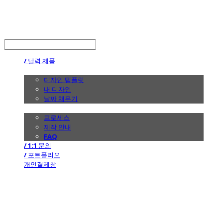
the calendar
LOG IN
로그인
/ 달력 제품
/ 디자인
디자인 템플릿
내 디자인
날짜 채우기
/ 제작 안내
프로세스
제작 안내
FAQ
/ 1:1 문의
/ 포트폴리오
개인결제창