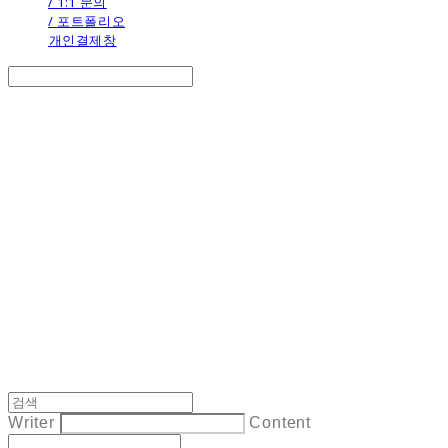
/ 1:1 문의
/ 포트폴리오
개인결제창
Search
검색
Log In
로그인
Cart
장바구니
the calendar
Writer
Content