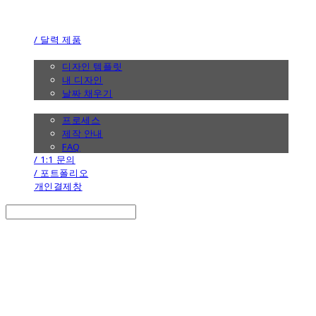
the calendar
/ 달력 제품
/ 디자인
디자인 템플릿
내 디자인
날짜 채우기
/ 제작 안내
프로세스
제작 안내
FAQ
/ 1:1 문의
/ 포트폴리오
개인결제창
Search
검색
Log In
로그인
Cart
장바구니