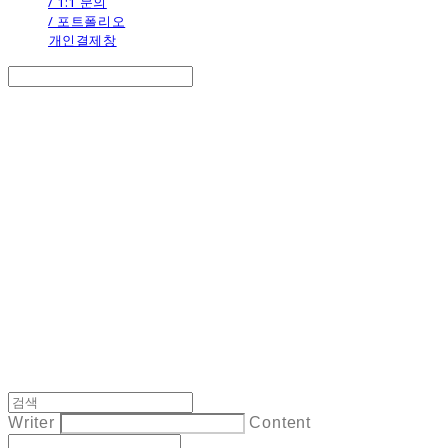
/ 1:1 문의
/ 포트폴리오
개인결제창
Search
검색
Log In
로그인
Cart
장바구니
the calendar
Writer
Content