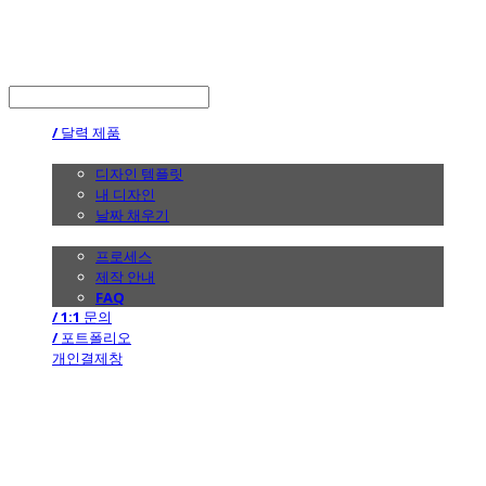
the calendar
LOG IN
로그인
/ 달력 제품
/ 디자인
디자인 템플릿
내 디자인
날짜 채우기
/ 제작 안내
프로세스
제작 안내
FAQ
/ 1:1 문의
/ 포트폴리오
개인결제창