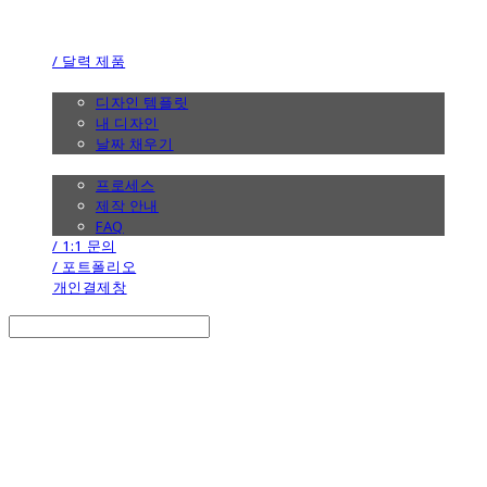
the calendar
/ 달력 제품
/ 디자인
디자인 템플릿
내 디자인
날짜 채우기
/ 제작 안내
프로세스
제작 안내
FAQ
/ 1:1 문의
/ 포트폴리오
개인결제창
Search
검색
Log In
로그인
Cart
장바구니