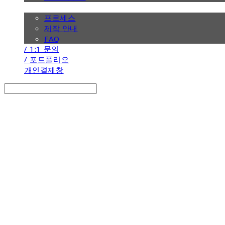
/ 제작 안내
프로세스
제작 안내
FAQ
/ 1:1 문의
/ 포트폴리오
개인결제창
Search
검색
Log In
로그인
Cart
장바구니
the calendar