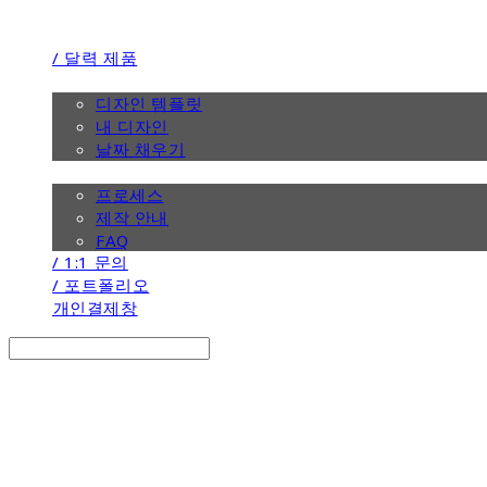
/ 달력 제품
/ 디자인
디자인 템플릿
내 디자인
날짜 채우기
/ 제작 안내
프로세스
제작 안내
FAQ
/ 1:1 문의
/ 포트폴리오
개인결제창
Search
검색
Log In
로그인
Cart
장바구니