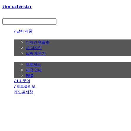
the calendar
LOG IN
로그인
/ 달력 제품
/ 디자인
디자인 템플릿
내 디자인
날짜 채우기
/ 제작 안내
프로세스
제작 안내
FAQ
/ 1:1 문의
/ 포트폴리오
개인결제창
the calendar