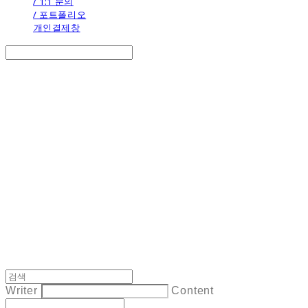
/ 1:1 문의
/ 포트폴리오
개인결제창
Search
검색
Log In
로그인
Cart
장바구니
the calendar
Writer
Content