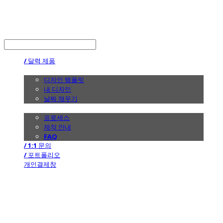
the calendar
LOG IN
로그인
/ 달력 제품
/ 디자인
디자인 템플릿
내 디자인
날짜 채우기
/ 제작 안내
프로세스
제작 안내
FAQ
/ 1:1 문의
/ 포트폴리오
개인결제창