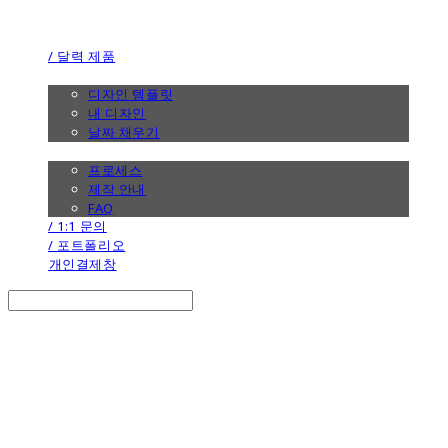
the calendar
/ 달력 제품
/ 디자인
디자인 템플릿
내 디자인
날짜 채우기
/ 제작 안내
프로세스
제작 안내
FAQ
/ 1:1 문의
/ 포트폴리오
개인결제창
Search
검색
Log In
로그인
Cart
장바구니