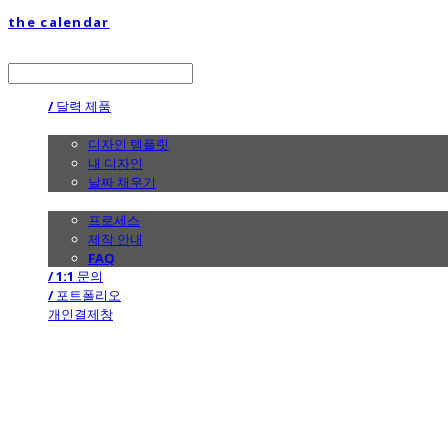
the calendar
LOG IN
로그인
/ 달력 제품
/ 디자인
디자인 템플릿
내 디자인
날짜 채우기
/ 제작 안내
프로세스
제작 안내
FAQ
/ 1:1 문의
/ 포트폴리오
개인결제창
the calendar