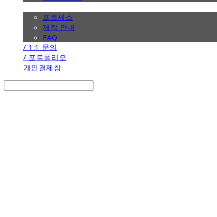
/ 제작 안내
프로세스
제작 안내
FAQ
/ 1:1 문의
/ 포트폴리오
개인결제창
Search
검색
Log In
로그인
Cart
장바구니
the calendar