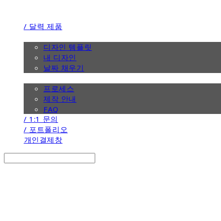
/ 달력 제품
/ 디자인
디자인 템플릿
내 디자인
날짜 채우기
/ 제작 안내
프로세스
제작 안내
FAQ
/ 1:1 문의
/ 포트폴리오
개인결제창
Search
검색
Log In
로그인
Cart
장바구니