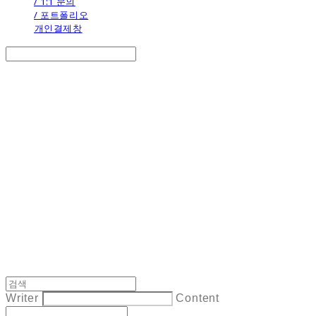
/ 1:1 문의
/ 포트폴리오
개인결제창
Search
검색
Log In
로그인
Cart
장바구니
the calendar
Writer
Content