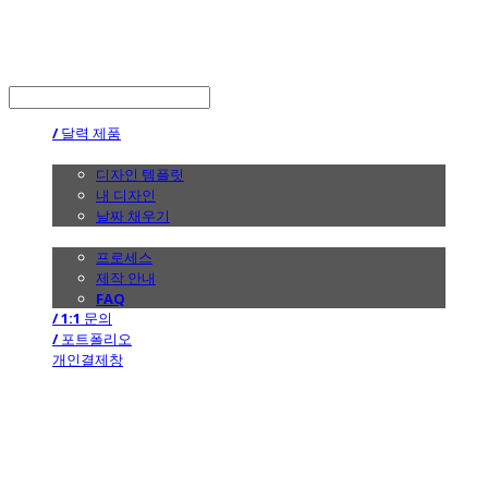
the calendar
LOG IN
로그인
/ 달력 제품
/ 디자인
디자인 템플릿
내 디자인
날짜 채우기
/ 제작 안내
프로세스
제작 안내
FAQ
/ 1:1 문의
/ 포트폴리오
개인결제창