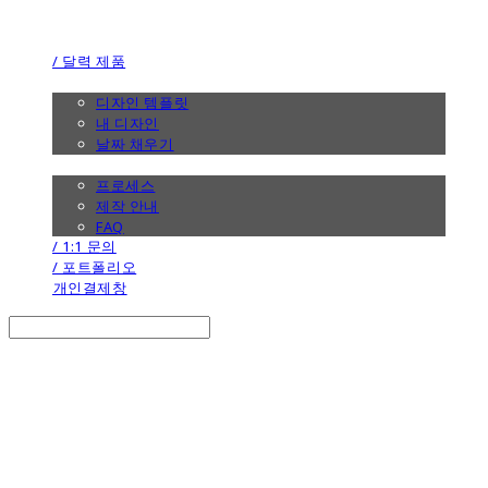
the calendar
/ 달력 제품
/ 디자인
디자인 템플릿
내 디자인
날짜 채우기
/ 제작 안내
프로세스
제작 안내
FAQ
/ 1:1 문의
/ 포트폴리오
개인결제창
Search
검색
Log In
로그인
Cart
장바구니