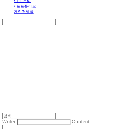
/ 1:1 문의
/ 포트폴리오
개인결제창
Search
검색
Log In
로그인
Cart
장바구니
the calendar
Writer
Content