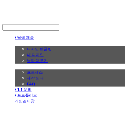
the calendar
LOG IN
로그인
/ 달력 제품
/ 디자인
디자인 템플릿
내 디자인
날짜 채우기
/ 제작 안내
프로세스
제작 안내
FAQ
/ 1:1 문의
/ 포트폴리오
개인결제창