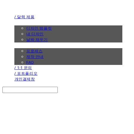
the calendar
/ 달력 제품
/ 디자인
디자인 템플릿
내 디자인
날짜 채우기
/ 제작 안내
프로세스
제작 안내
FAQ
/ 1:1 문의
/ 포트폴리오
개인결제창
Search
검색
Log In
로그인
Cart
장바구니