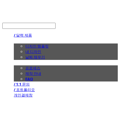
the calendar
LOG IN
로그인
/ 달력 제품
/ 디자인
디자인 템플릿
내 디자인
날짜 채우기
/ 제작 안내
프로세스
제작 안내
FAQ
/ 1:1 문의
/ 포트폴리오
개인결제창