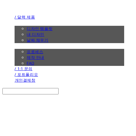
the calendar
/ 달력 제품
/ 디자인
디자인 템플릿
내 디자인
날짜 채우기
/ 제작 안내
프로세스
제작 안내
FAQ
/ 1:1 문의
/ 포트폴리오
개인결제창
Search
검색
Log In
로그인
Cart
장바구니