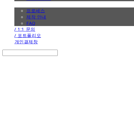
/ 제작 안내
프로세스
제작 안내
FAQ
/ 1:1 문의
/ 포트폴리오
개인결제창
Search
검색
Log In
로그인
Cart
장바구니
the calendar