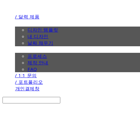
/ 달력 제품
/ 디자인
디자인 템플릿
내 디자인
날짜 채우기
/ 제작 안내
프로세스
제작 안내
FAQ
/ 1:1 문의
/ 포트폴리오
개인결제창
Search
검색
Log In
로그인
Cart
장바구니