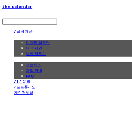
the calendar
LOG IN
로그인
/ 달력 제품
/ 디자인
디자인 템플릿
내 디자인
날짜 채우기
/ 제작 안내
프로세스
제작 안내
FAQ
/ 1:1 문의
/ 포트폴리오
개인결제창
the calendar