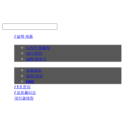
the calendar
LOG IN
로그인
/ 달력 제품
/ 디자인
디자인 템플릿
내 디자인
날짜 채우기
/ 제작 안내
프로세스
제작 안내
FAQ
/ 1:1 문의
/ 포트폴리오
개인결제창