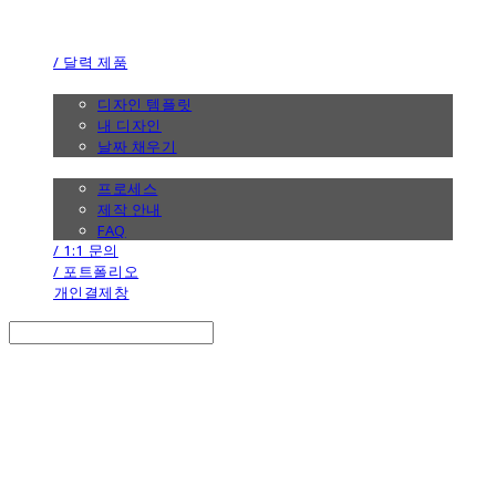
the calendar
/ 달력 제품
/ 디자인
디자인 템플릿
내 디자인
날짜 채우기
/ 제작 안내
프로세스
제작 안내
FAQ
/ 1:1 문의
/ 포트폴리오
개인결제창
Search
검색
Log In
로그인
Cart
장바구니