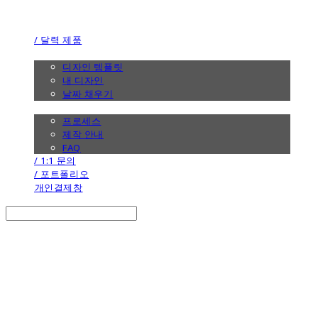
the calendar
/ 달력 제품
/ 디자인
디자인 템플릿
내 디자인
날짜 채우기
/ 제작 안내
프로세스
제작 안내
FAQ
/ 1:1 문의
/ 포트폴리오
개인결제창
Search
검색
Log In
로그인
Cart
장바구니