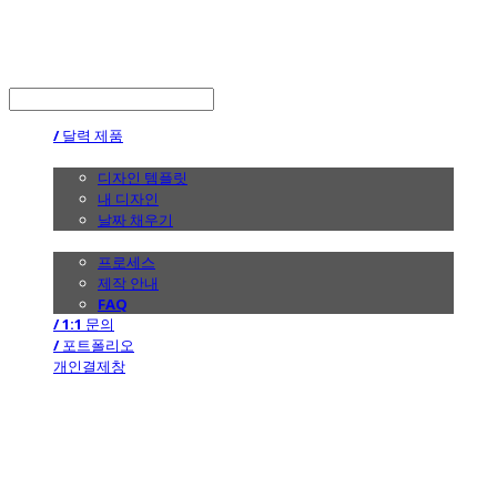
the calendar
LOG IN
로그인
/ 달력 제품
/ 디자인
디자인 템플릿
내 디자인
날짜 채우기
/ 제작 안내
프로세스
제작 안내
FAQ
/ 1:1 문의
/ 포트폴리오
개인결제창