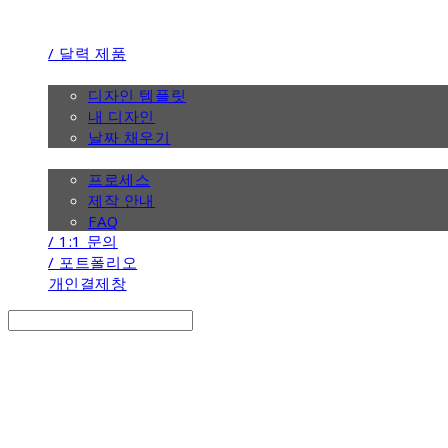
/ 달력 제품
/ 디자인
디자인 템플릿
내 디자인
날짜 채우기
/ 제작 안내
프로세스
제작 안내
FAQ
/ 1:1 문의
/ 포트폴리오
개인결제창
Search
검색
Log In
로그인
Cart
장바구니