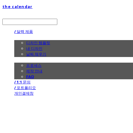
the calendar
LOG IN
로그인
/ 달력 제품
/ 디자인
디자인 템플릿
내 디자인
날짜 채우기
/ 제작 안내
프로세스
제작 안내
FAQ
/ 1:1 문의
/ 포트폴리오
개인결제창
the calendar