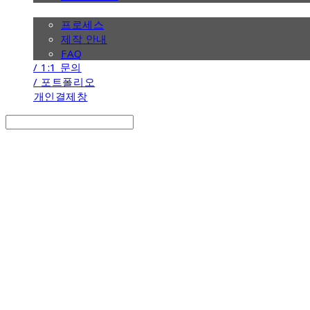
/ 제작 안내
프로세스
제작 안내
FAQ
/ 1:1 문의
/ 포트폴리오
개인결제창
Search
검색
Log In
로그인
Cart
장바구니
the calendar