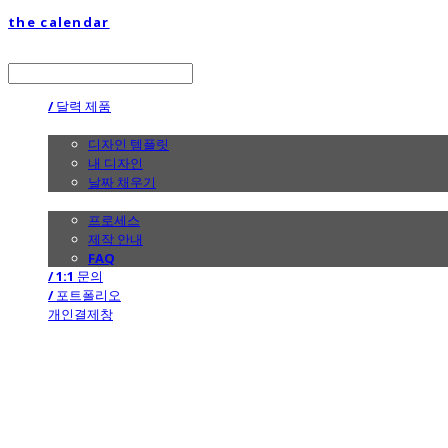
the calendar
LOG IN
로그인
/ 달력 제품
/ 디자인
디자인 템플릿
내 디자인
날짜 채우기
/ 제작 안내
프로세스
제작 안내
FAQ
/ 1:1 문의
/ 포트폴리오
개인결제창
the calendar