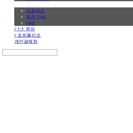
/ 제작 안내
프로세스
제작 안내
FAQ
/ 1:1 문의
/ 포트폴리오
개인결제창
Search
검색
Log In
로그인
Cart
장바구니
the calendar