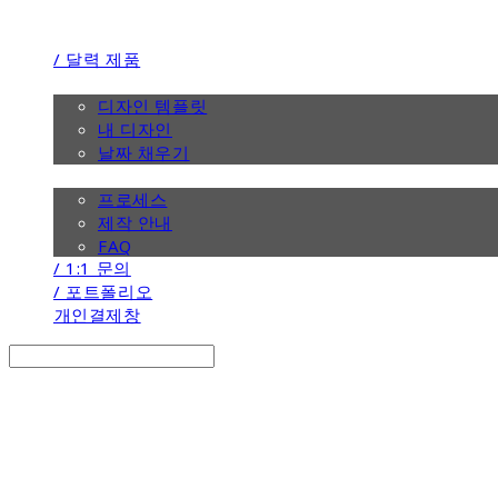
/ 달력 제품
/ 디자인
디자인 템플릿
내 디자인
날짜 채우기
/ 제작 안내
프로세스
제작 안내
FAQ
/ 1:1 문의
/ 포트폴리오
개인결제창
Search
검색
Log In
로그인
Cart
장바구니