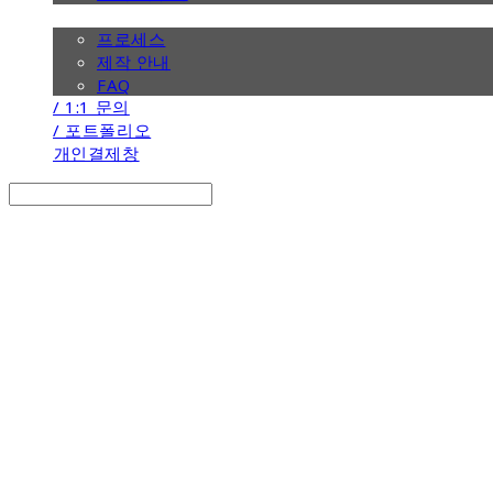
/ 제작 안내
프로세스
제작 안내
FAQ
/ 1:1 문의
/ 포트폴리오
개인결제창
Search
검색
Log In
로그인
Cart
장바구니
the calendar