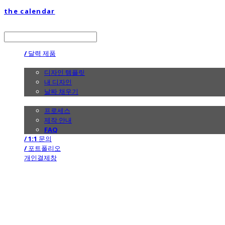
the calendar
LOG IN
로그인
/ 달력 제품
/ 디자인
디자인 템플릿
내 디자인
날짜 채우기
/ 제작 안내
프로세스
제작 안내
FAQ
/ 1:1 문의
/ 포트폴리오
개인결제창
the calendar