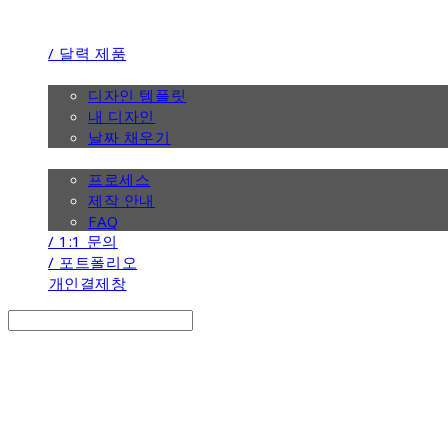
/ 달력 제품
/ 디자인
디자인 템플릿
내 디자인
날짜 채우기
/ 제작 안내
프로세스
제작 안내
FAQ
/ 1:1 문의
/ 포트폴리오
개인결제창
Search
검색
Log In
로그인
Cart
장바구니