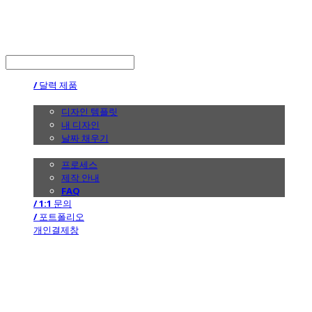
the calendar
LOG IN
로그인
/ 달력 제품
/ 디자인
디자인 템플릿
내 디자인
날짜 채우기
/ 제작 안내
프로세스
제작 안내
FAQ
/ 1:1 문의
/ 포트폴리오
개인결제창