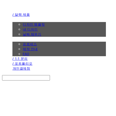
the calendar
/ 달력 제품
/ 디자인
디자인 템플릿
내 디자인
날짜 채우기
/ 제작 안내
프로세스
제작 안내
FAQ
/ 1:1 문의
/ 포트폴리오
개인결제창
Search
검색
Log In
로그인
Cart
장바구니