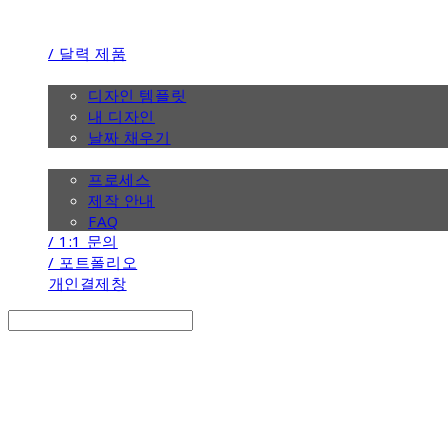
/ 달력 제품
/ 디자인
디자인 템플릿
내 디자인
날짜 채우기
/ 제작 안내
프로세스
제작 안내
FAQ
/ 1:1 문의
/ 포트폴리오
개인결제창
Search
검색
Log In
로그인
Cart
장바구니