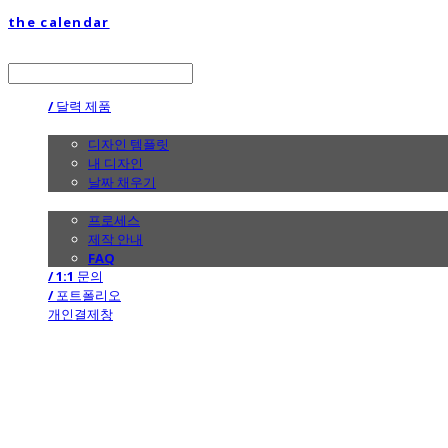
the calendar
LOG IN
로그인
/ 달력 제품
/ 디자인
디자인 템플릿
내 디자인
날짜 채우기
/ 제작 안내
프로세스
제작 안내
FAQ
/ 1:1 문의
/ 포트폴리오
개인결제창
the calendar