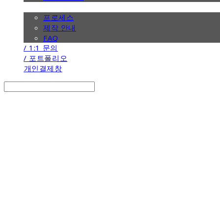
/ 제작 안내
프로세스
제작 안내
FAQ
/ 1:1 문의
/ 포트폴리오
개인결제창
Search
검색
Log In
로그인
Cart
장바구니
the calendar