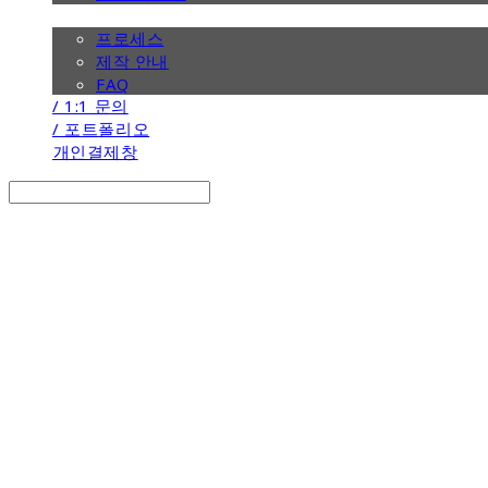
/ 제작 안내
프로세스
제작 안내
FAQ
/ 1:1 문의
/ 포트폴리오
개인결제창
Search
검색
Log In
로그인
Cart
장바구니
the calendar