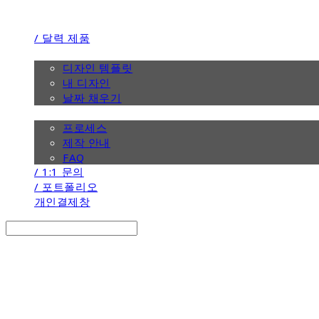
/ 달력 제품
/ 디자인
디자인 템플릿
내 디자인
날짜 채우기
/ 제작 안내
프로세스
제작 안내
FAQ
/ 1:1 문의
/ 포트폴리오
개인결제창
Search
검색
Log In
로그인
Cart
장바구니