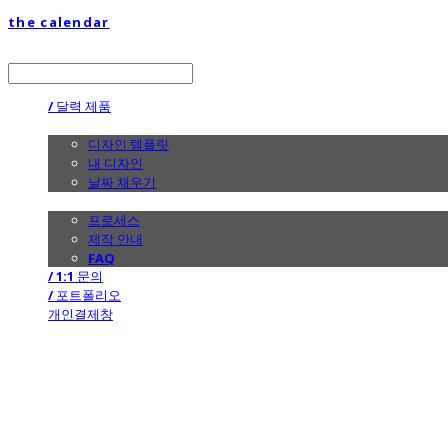
the calendar
LOG IN
로그인
/ 달력 제품
/ 디자인
디자인 템플릿
내 디자인
날짜 채우기
/ 제작 안내
프로세스
제작 안내
FAQ
/ 1:1 문의
/ 포트폴리오
개인결제창
the calendar