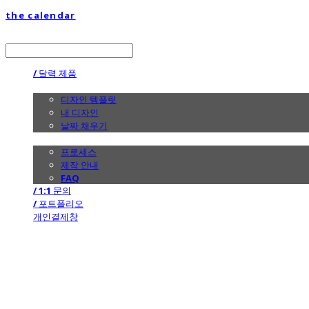
the calendar
LOG IN
로그인
/ 달력 제품
/ 디자인
디자인 템플릿
내 디자인
날짜 채우기
/ 제작 안내
프로세스
제작 안내
FAQ
/ 1:1 문의
/ 포트폴리오
개인결제창
the calendar