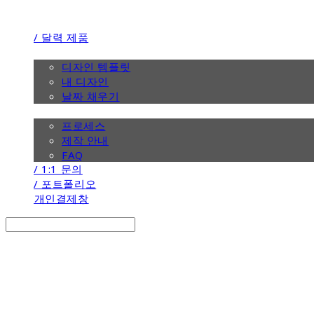
/ 달력 제품
/ 디자인
디자인 템플릿
내 디자인
날짜 채우기
/ 제작 안내
프로세스
제작 안내
FAQ
/ 1:1 문의
/ 포트폴리오
개인결제창
Search
검색
Log In
로그인
Cart
장바구니