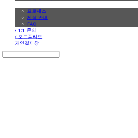
/ 제작 안내
프로세스
제작 안내
FAQ
/ 1:1 문의
/ 포트폴리오
개인결제창
Search
검색
Log In
로그인
Cart
장바구니
the calendar