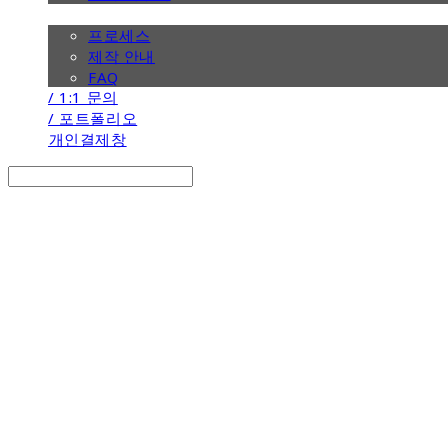
/ 제작 안내
프로세스
제작 안내
FAQ
/ 1:1 문의
/ 포트폴리오
개인결제창
Search
검색
Log In
로그인
Cart
장바구니
the calendar