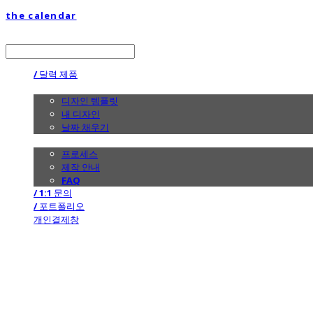
the calendar
LOG IN
로그인
/ 달력 제품
/ 디자인
디자인 템플릿
내 디자인
날짜 채우기
/ 제작 안내
프로세스
제작 안내
FAQ
/ 1:1 문의
/ 포트폴리오
개인결제창
the calendar