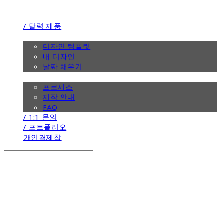
/ 달력 제품
/ 디자인
디자인 템플릿
내 디자인
날짜 채우기
/ 제작 안내
프로세스
제작 안내
FAQ
/ 1:1 문의
/ 포트폴리오
개인결제창
Search
검색
Log In
로그인
Cart
장바구니