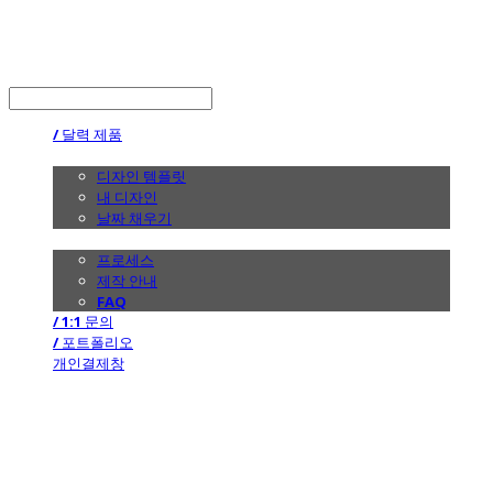
the calendar
LOG IN
로그인
/ 달력 제품
/ 디자인
디자인 템플릿
내 디자인
날짜 채우기
/ 제작 안내
프로세스
제작 안내
FAQ
/ 1:1 문의
/ 포트폴리오
개인결제창