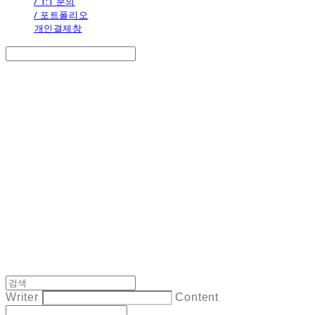
/ 1:1 문의
/ 포트폴리오
개인결제창
Search
검색
Log In
로그인
Cart
장바구니
the calendar
Writer
Content