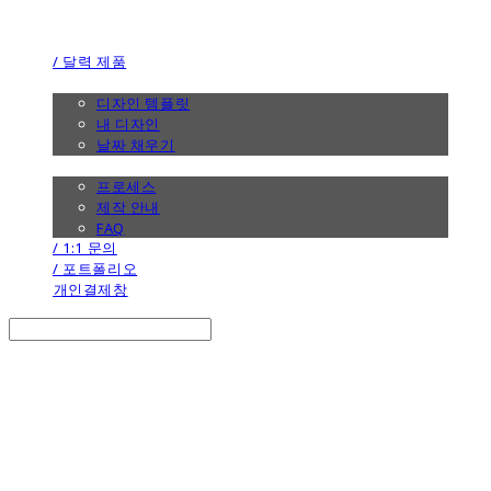
the calendar
/ 달력 제품
/ 디자인
디자인 템플릿
내 디자인
날짜 채우기
/ 제작 안내
프로세스
제작 안내
FAQ
/ 1:1 문의
/ 포트폴리오
개인결제창
Search
검색
Log In
로그인
Cart
장바구니