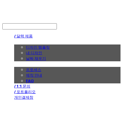
the calendar
LOG IN
로그인
/ 달력 제품
/ 디자인
디자인 템플릿
내 디자인
날짜 채우기
/ 제작 안내
프로세스
제작 안내
FAQ
/ 1:1 문의
/ 포트폴리오
개인결제창