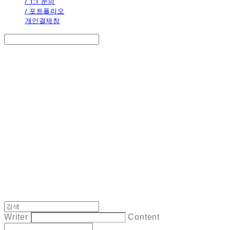
/ 1:1 문의
/ 포트폴리오
개인결제창
Search
검색
Log In
로그인
Cart
장바구니
the calendar
Writer
Content