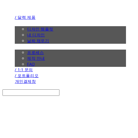
the calendar
/ 달력 제품
/ 디자인
디자인 템플릿
내 디자인
날짜 채우기
/ 제작 안내
프로세스
제작 안내
FAQ
/ 1:1 문의
/ 포트폴리오
개인결제창
Search
검색
Log In
로그인
Cart
장바구니