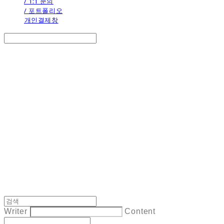
/ 1:1 문의
/ 포트폴리오
개인결제창
Search
검색
Log In
로그인
Cart
장바구니
the calendar
Writer
Content