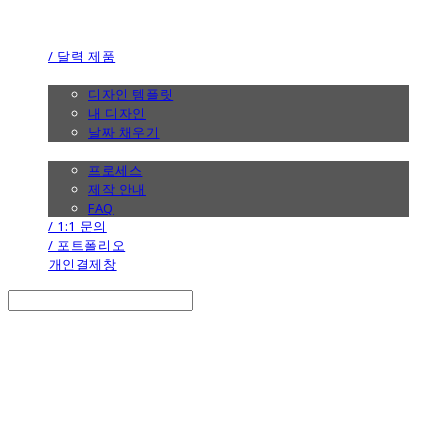
the calendar
/ 달력 제품
/ 디자인
디자인 템플릿
내 디자인
날짜 채우기
/ 제작 안내
프로세스
제작 안내
FAQ
/ 1:1 문의
/ 포트폴리오
개인결제창
Search
검색
Log In
로그인
Cart
장바구니