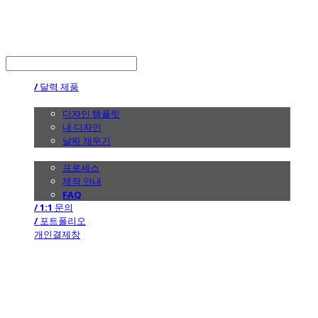
the calendar
LOG IN
로그인
/ 달력 제품
/ 디자인
디자인 템플릿
내 디자인
날짜 채우기
/ 제작 안내
프로세스
제작 안내
FAQ
/ 1:1 문의
/ 포트폴리오
개인결제창