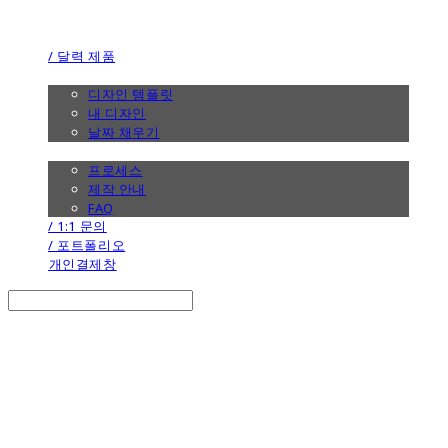
the calendar
/ 달력 제품
/ 디자인
디자인 템플릿
내 디자인
날짜 채우기
/ 제작 안내
프로세스
제작 안내
FAQ
/ 1:1 문의
/ 포트폴리오
개인결제창
Search
검색
Log In
로그인
Cart
장바구니