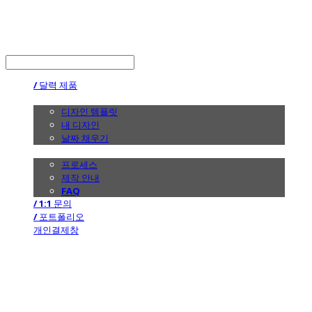
the calendar
LOG IN
로그인
/ 달력 제품
/ 디자인
디자인 템플릿
내 디자인
날짜 채우기
/ 제작 안내
프로세스
제작 안내
FAQ
/ 1:1 문의
/ 포트폴리오
개인결제창