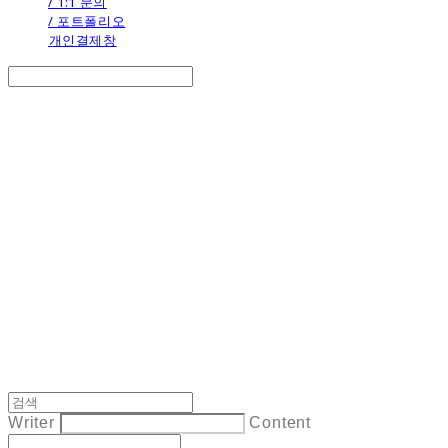
/ 1:1 문의
/ 포트폴리오
개인결제창
Search
검색
Log In
로그인
Cart
장바구니
the calendar
Writer
Content