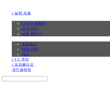
/ 달력 제품
/ 디자인
디자인 템플릿
내 디자인
날짜 채우기
/ 제작 안내
프로세스
제작 안내
FAQ
/ 1:1 문의
/ 포트폴리오
개인결제창
Search
검색
Log In
로그인
Cart
장바구니