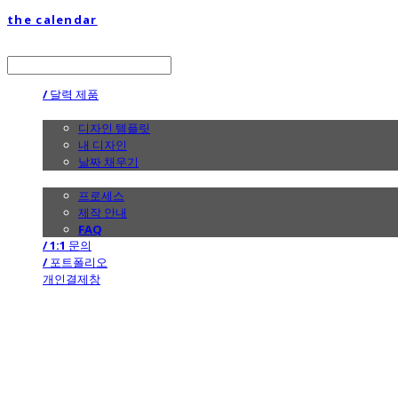
the calendar
LOG IN
로그인
/ 달력 제품
/ 디자인
디자인 템플릿
내 디자인
날짜 채우기
/ 제작 안내
프로세스
제작 안내
FAQ
/ 1:1 문의
/ 포트폴리오
개인결제창
the calendar