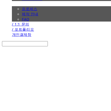
/ 제작 안내
프로세스
제작 안내
FAQ
/ 1:1 문의
/ 포트폴리오
개인결제창
Search
검색
Log In
로그인
Cart
장바구니
the calendar