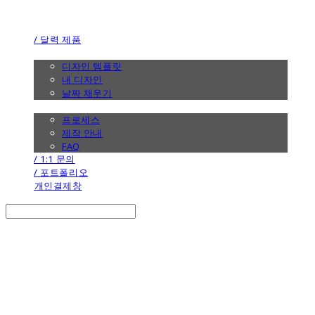
the calendar
/ 달력 제품
/ 디자인
디자인 템플릿
내 디자인
날짜 채우기
/ 제작 안내
프로세스
제작 안내
FAQ
/ 1:1 문의
/ 포트폴리오
개인결제창
Search
검색
Log In
로그인
Cart
장바구니