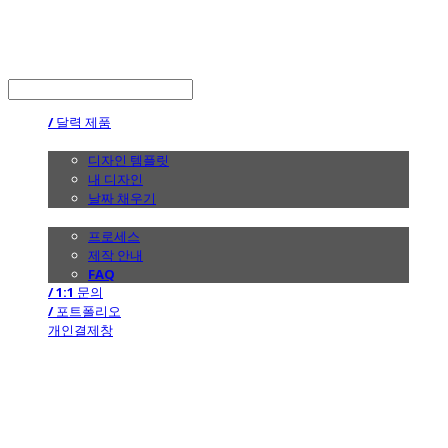
the calendar
LOG IN
로그인
/ 달력 제품
/ 디자인
디자인 템플릿
내 디자인
날짜 채우기
/ 제작 안내
프로세스
제작 안내
FAQ
/ 1:1 문의
/ 포트폴리오
개인결제창