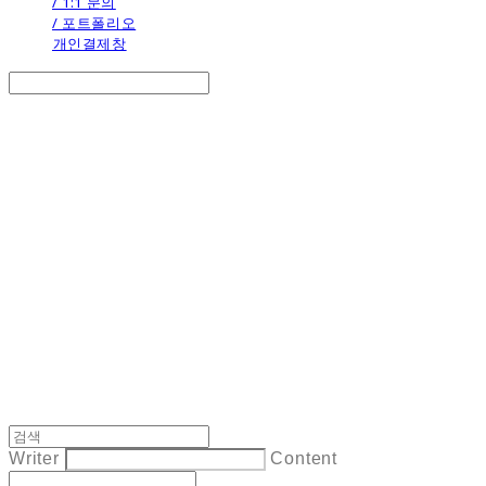
/ 1:1 문의
/ 포트폴리오
개인결제창
Search
검색
Log In
로그인
Cart
장바구니
the calendar
Writer
Content