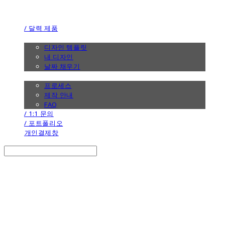
the calendar
/ 달력 제품
/ 디자인
디자인 템플릿
내 디자인
날짜 채우기
/ 제작 안내
프로세스
제작 안내
FAQ
/ 1:1 문의
/ 포트폴리오
개인결제창
Search
검색
Log In
로그인
Cart
장바구니