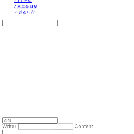
/ 1:1 문의
/ 포트폴리오
개인결제창
Search
검색
Log In
로그인
Cart
장바구니
the calendar
Writer
Content