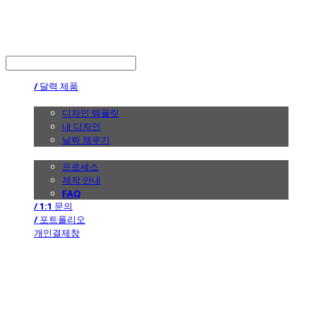
the calendar
LOG IN
로그인
/ 달력 제품
/ 디자인
디자인 템플릿
내 디자인
날짜 채우기
/ 제작 안내
프로세스
제작 안내
FAQ
/ 1:1 문의
/ 포트폴리오
개인결제창