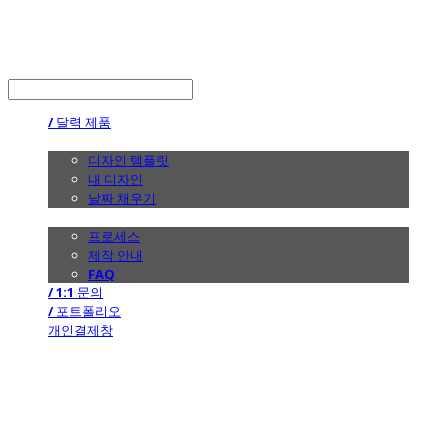
the calendar
LOG IN
로그인
/ 달력 제품
/ 디자인
디자인 템플릿
내 디자인
날짜 채우기
/ 제작 안내
프로세스
제작 안내
FAQ
/ 1:1 문의
/ 포트폴리오
개인결제창