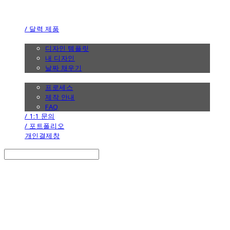
the calendar
/ 달력 제품
/ 디자인
디자인 템플릿
내 디자인
날짜 채우기
/ 제작 안내
프로세스
제작 안내
FAQ
/ 1:1 문의
/ 포트폴리오
개인결제창
Search
검색
Log In
로그인
Cart
장바구니