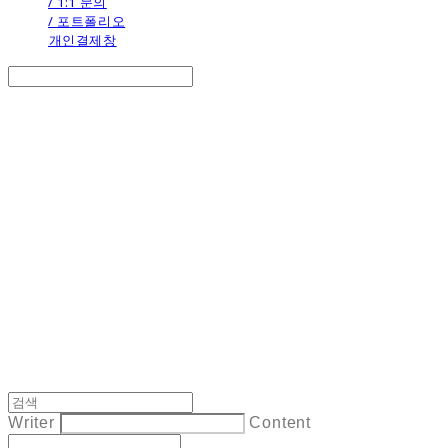
/ 1:1 문의
/ 포트폴리오
개인결제창
Search
검색
Log In
로그인
Cart
장바구니
the calendar
Writer
Content