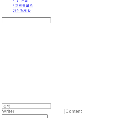
/ 1:1 문의
/ 포트폴리오
개인결제창
Search
검색
Log In
로그인
Cart
장바구니
the calendar
Writer
Content