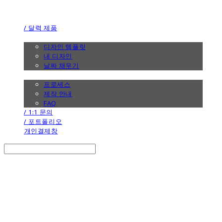
the calendar
/ 달력 제품
/ 디자인
디자인 템플릿
내 디자인
날짜 채우기
/ 제작 안내
프로세스
제작 안내
FAQ
/ 1:1 문의
/ 포트폴리오
개인결제창
Search
검색
Log In
로그인
Cart
장바구니