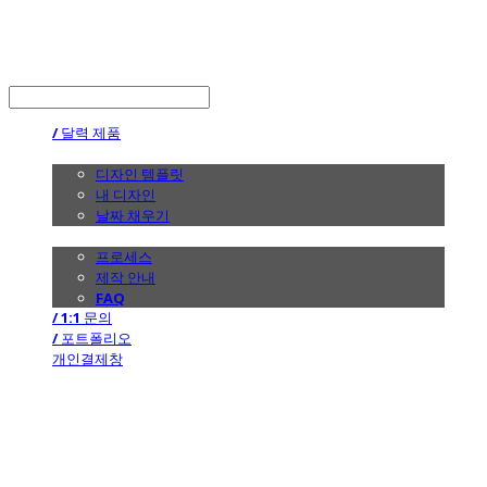
the calendar
LOG IN
로그인
/ 달력 제품
/ 디자인
디자인 템플릿
내 디자인
날짜 채우기
/ 제작 안내
프로세스
제작 안내
FAQ
/ 1:1 문의
/ 포트폴리오
개인결제창