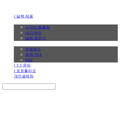
the calendar
/ 달력 제품
/ 디자인
디자인 템플릿
내 디자인
날짜 채우기
/ 제작 안내
프로세스
제작 안내
FAQ
/ 1:1 문의
/ 포트폴리오
개인결제창
Search
검색
Log In
로그인
Cart
장바구니