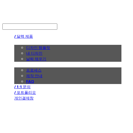
the calendar
LOG IN
로그인
/ 달력 제품
/ 디자인
디자인 템플릿
내 디자인
날짜 채우기
/ 제작 안내
프로세스
제작 안내
FAQ
/ 1:1 문의
/ 포트폴리오
개인결제창