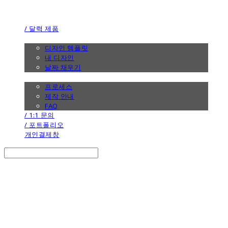
the calendar
/ 달력 제품
/ 디자인
디자인 템플릿
내 디자인
날짜 채우기
/ 제작 안내
프로세스
제작 안내
FAQ
/ 1:1 문의
/ 포트폴리오
개인결제창
Search
검색
Log In
로그인
Cart
장바구니