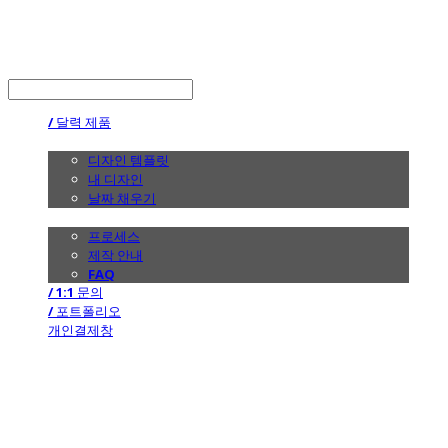
the calendar
LOG IN
로그인
/ 달력 제품
/ 디자인
디자인 템플릿
내 디자인
날짜 채우기
/ 제작 안내
프로세스
제작 안내
FAQ
/ 1:1 문의
/ 포트폴리오
개인결제창