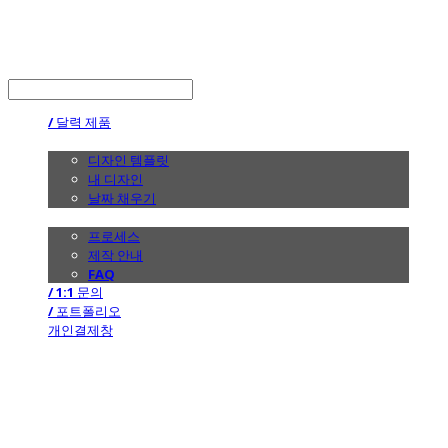
the calendar
LOG IN
로그인
/ 달력 제품
/ 디자인
디자인 템플릿
내 디자인
날짜 채우기
/ 제작 안내
프로세스
제작 안내
FAQ
/ 1:1 문의
/ 포트폴리오
개인결제창