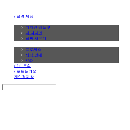
the calendar
/ 달력 제품
/ 디자인
디자인 템플릿
내 디자인
날짜 채우기
/ 제작 안내
프로세스
제작 안내
FAQ
/ 1:1 문의
/ 포트폴리오
개인결제창
Search
검색
Log In
로그인
Cart
장바구니