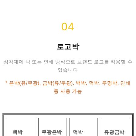
04
로고박
삼각대에 박 또는 인쇄 방식으로 브랜드 로고를 적용할 수
있습니다
* 은박(유/무광), 금박(유/무광), 백박, 먹박, 투명박, 인쇄
등 사용 가능
백박
무광은박
먹박
유광금박