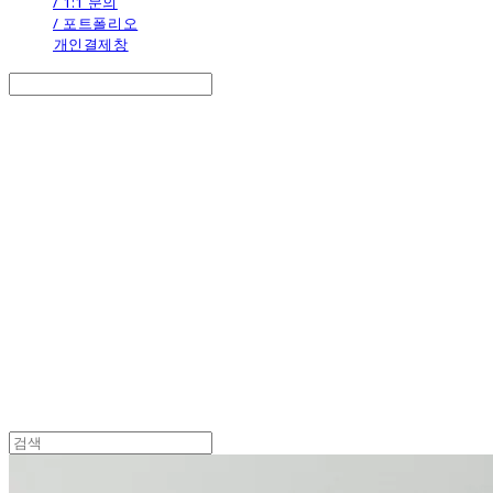
/ 1:1 문의
/ 포트폴리오
개인결제창
Search
검색
Log In
로그인
Cart
장바구니
the calendar