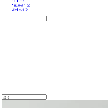
/ 1:1 문의
/ 포트폴리오
개인결제창
Search
검색
Log In
로그인
Cart
장바구니
the calendar