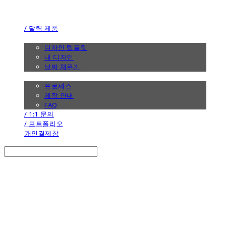
the calendar
/ 달력 제품
/ 디자인
디자인 템플릿
내 디자인
날짜 채우기
/ 제작 안내
프로세스
제작 안내
FAQ
/ 1:1 문의
/ 포트폴리오
개인결제창
Search
검색
Log In
로그인
Cart
장바구니