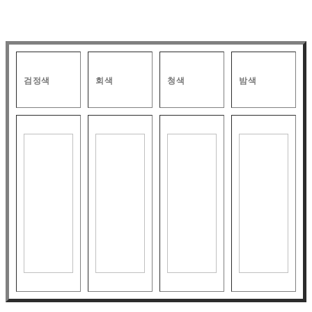
검정색
회색
청색
밤색