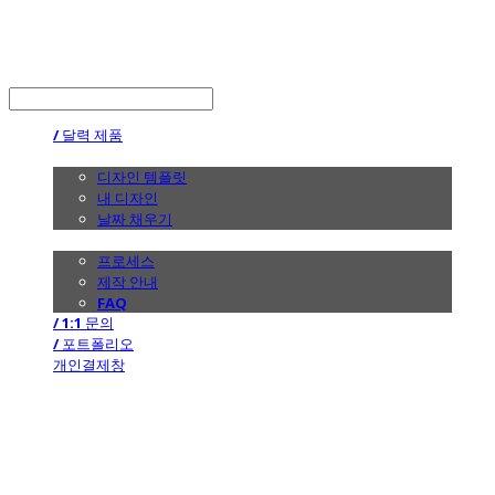
the calendar
LOG IN
로그인
/ 달력 제품
/ 디자인
디자인 템플릿
내 디자인
날짜 채우기
/ 제작 안내
프로세스
제작 안내
FAQ
/ 1:1 문의
/ 포트폴리오
개인결제창