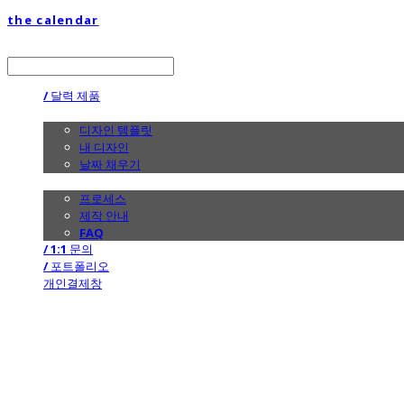
the calendar
LOG IN
로그인
/ 달력 제품
/ 디자인
디자인 템플릿
내 디자인
날짜 채우기
/ 제작 안내
프로세스
제작 안내
FAQ
/ 1:1 문의
/ 포트폴리오
개인결제창
the calendar