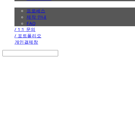
/ 제작 안내
프로세스
제작 안내
FAQ
/ 1:1 문의
/ 포트폴리오
개인결제창
Search
검색
Log In
로그인
Cart
장바구니
the calendar