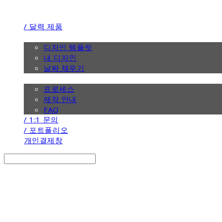
/ 달력 제품
/ 디자인
디자인 템플릿
내 디자인
날짜 채우기
/ 제작 안내
프로세스
제작 안내
FAQ
/ 1:1 문의
/ 포트폴리오
개인결제창
Search
검색
Log In
로그인
Cart
장바구니